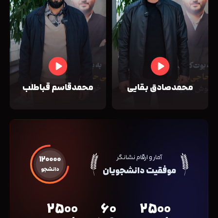
محمدصادق بقایی
محمدقاسم قباطلب
آمار و ارقام نشانگر
120000
موفقیت دانشجویان
دانشجو
2500
60
2500