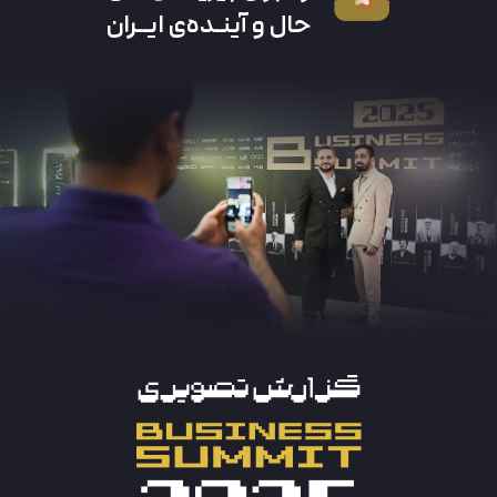
حال و آینـده‌ی ایــران