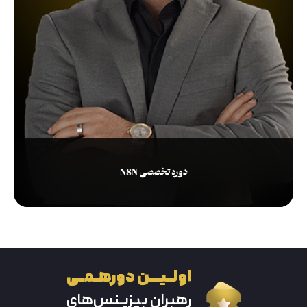
اولــیــــن دورهــمــی
رهبران بیزیـنس‌های