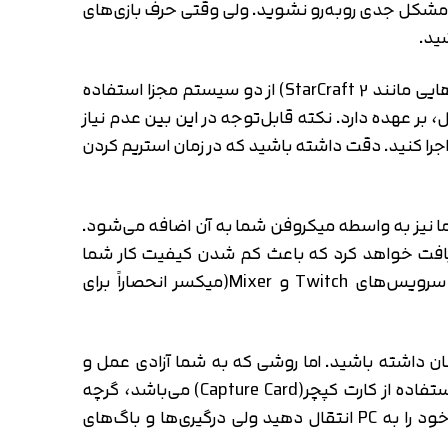
به‌راحتی با داشتن FPS نزدیک به ۸۰ به بازی کردن بپردازید و با مشکل جدی روبه‌رو نشوید. ولی وقتی حرف بازی‌های
معمولا استریمرهای حرفه‌ای برای حذف کردن مشکلات احتمالی مانند کاهش فشاری که روی CPU، وارد می‌شود(بازی‌هایی مانند StarCraft 2) از دو سیستم مجزا استفاده
بر عهده دارد. نکته قابل‌توجه در این بین عدم نیاز
capture ca، می‌توانید به‌راحتی استریم کردن را اجرا کنید. دقت داشته باشید که در زمان استریم کردن
 نیز به واسطه میکروفن شما به آن اضافه می‌شود.
ریافت خواهد کرد که باعث کم شدن کیفیت کار شما
می‌شود. حالا در نظر بگیرید که شاید بخواهید استریمینگ را از روی کنسول بازی انجام دهید. شما میتوانید در سرویس‌های Twitch و Mixer(میکسر انحصاراً برای
ان داشته باشید. اما روشی که به شما آزادی عمل و
انتخاب بیشتری می‌دهد (کنترل صدا مجزا کنترل تصویر داشتن چندین صحنه برای تدوین و آزادی عمل بسیار زیاد) استفاده از کارت کپچر(Capture Card) می‌باشد، گرچه
روش‌های دیگری هم هست که شما می‌توانید در کنسول‌های مختلف بدون داشتن کپچر کارت نیز تصویر کنسول خود را به PC انتقال دهید ولی درگیری‌ها و باگ‌های