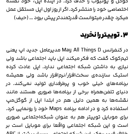
گوگل و یوتیوب را حذف کرد. در آینده اپل، خود نقشه
اختصاصی خود را منتشر کرد. اگر از روز اول اپل مستقل عمل
میکرد چقدر میتوانست قدرتمندتر پیش برود … (حیف)
۳. توییتر را نخرید
در کنفرانس May All Things D مدیرعامل جدید اپ یعنی
تیم‌کوک گفت که فکر میکند اپل باید اجتماعی باشد ولی
نیازی به داشتن شبکه اجتماعی ندارد. اپل عادت کرده
استیک سازنده‌ی سخت‌افزار/نرم‌افزار باشد ولی همیشه
برنامه‌های خیلی خوب و پرطرفداری تولید نمی‌کند. در
دنیای تلفن‌همراه برخی از برنامه‌ها ضروری هستند مانند
نقشه‌ها به همین دلیل هم در ابتدا اپل از گوگل‌مپ
استفاده کرد و در ادامه برنامه Maps خود را رونمایی کرد.
برای موبایل توییتر هم به عنوان شبکه‌اجتماعی ضروری
است و این شبکه اجتماعی واقعا برای موبایل است بر
خلاف فیس‌بوک. این شبکه اجتماعی بسیار بیشتر از ABC