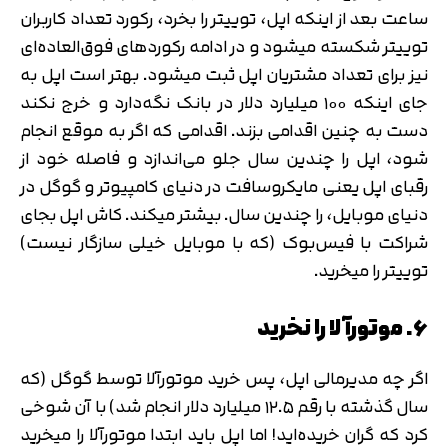
ساعت بعد از اینکه اپل، توییتر را بخرد، رکورد تعداد کاربران
توییتر شکسته میشود و در ادامه رکوردهای فوق‌العاده‌ای
نیز برای تعداد مشتریان اپل ثبت میشود. بهتر است اپل به
جای اینکه ۱۰۰ میلیارد دلار در بانک نگه‌دارد و خرج نکند
دست به چنین اقدامی بزند. اقدامی که اگر به موقع انجام
شود، اپل را چندین سال جلو می‌اندازد و فاصله خود از
رقبای اپل یعنی مایکروسافت در دنیای کامپیوتر و گوگل در
دنیای موبایل، را چندین سال. بیشتر میکند. کاش اپل بجای
شراکت با فیس‌بوک (که با موبایل خیلی سازگار نیست)
توییتر را میخرید.
۶. موتورآلا را نخرید
اگر چه مدیرمالی اپل، پس خرید موتورآلا توسط گوگل (که
سال گذشته با رقم ۱۲.۵ میلیارد دلار انجام شد) با آن شوخی
کرد که گران خریده‌اید! اما اپل باید ابتدا موتورآلا را میخرید