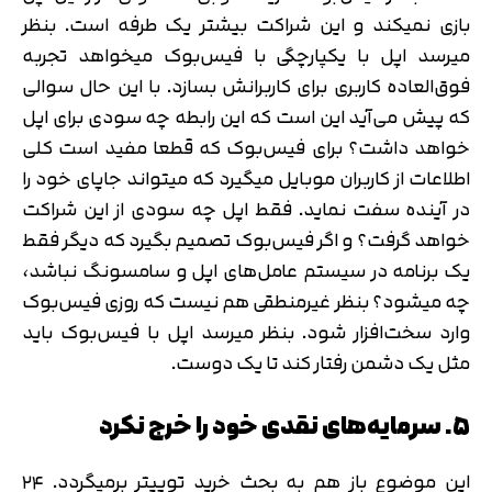
بازی نمیکند و این شراکت بیشتر یک طرفه است. بنظر
میرسد اپل با یکپارچگی با فیس‌بوک میخواهد تجربه
فوق‌العاده کاربری برای کاربرانش بسازد. با این حال سوالی
که پیش می‌آید این است که این رابطه چه سودی برای اپل
خواهد داشت؟ برای فیس‌بوک که قطعا مفید است کلی
اطلاعات از کاربران موبایل میگیرد که میتواند جاپای خود را
در آینده سفت نماید. فقط اپل چه سودی از این شراکت
خواهد گرفت؟ و اگر فیس‌بوک تصمیم بگیرد که دیگر فقط
تایید کد
کد ارسال شده را وارد کنید
یک برنامه در سیستم عامل‌های اپل و سامسونگ نباشد،
اصلاح شماره
چه میشود؟ بنظر غیرمنطقی هم نیست که روزی فیس‌بوک
متوجه شدم
وارد سخت‌افزار شود. بنظر میرسد اپل با فیس‌بوک باید
تایید کد
مثل یک دشمن رفتار کند تا یک دوست.
دریافت مجدد کد:
00:59
۵. سرمایه‌های نقدی خود را خرج نکرد
این موضوع باز هم به بحث خرید توییتر برمیگردد. ۲۴