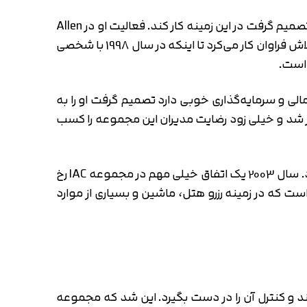
وقتی به عنوان کارآموز مشغول بود دید که علاقه زیادی به حوزه مالی دارد و به همین خاطر قید ادامه تحصیل را زد و تصمیم گرفت در این زمینه کار کند. فعالیت او در Allen
& Company تا سال 1995 ادامه پیدا کرد تا اینکه در آن سال به عنوان معاون این شرکت انتخاب شد. دارا با پشت‌کار و تلاش فراوان کار می‌کرد تا اینکه در سال 1998 با شخصی
قدر تلاش می‌کند و هوش مالی و سرمایه‌گذاری خوبی دارد تصمیم گرفت او را به
غول به کار شد و خیلی زود رضایت مدیران این مجموعه را کسب
دارا خسروشاهی کم کم به یکی از مهره‌های کلیدی مجموعه IAC تبدیل شده بود و هر روز بیشتر رشد و پیشرفت می‌کرد. سال 2003 یک اتفاق خیلی مهم در مجموعه IAC رخ
 یک شرکت فوق‌العاده معتبر و حرفه‌ای است که در زمینه رزرو هتل، ماشین و بسیاری از موارد
د و کنترل آن را در دست بگیرد. این شد که مجموعه