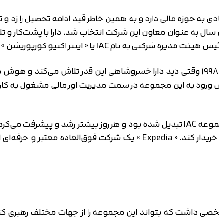
به نام IAC یا « اینتر اکتیو کورپوریشن » است.
بری دیلر هوش بالایی در استعدادیابی دارد و در سال 1998 وقتی دید دارا خسروشاهی این 
IA دعوت کند. دارا به محض ورود به این مجموعه در سمت مدیریت اور مالی مش
داد و این مجموعه توانست کل مجموعه اکسپدیا را خریدار کند. « Expedia »
 شخصی داشت که بتواند این مجموعه را از جهات مختلف رهبری کن