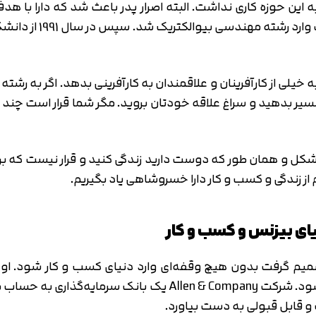
متوجه شدم
ن حوزه کاری نداشت. البته اصرار پدر باعث شد که دارا با هدف
نتوانست در این رشته ا
تایید کد
دریافت مجدد کد:
00:59
لی از کارآفرینان و علاقمندان به کارآفرینی بدهد. اگر به رشته 
سیر بدهید و سراغ علاقه خودتان بروید. مگر شما قرار است چند ب
کل و همان طور که دوست دارید زندگی کنید و قرار نیست که بر اس
یای بیزنس و کسب و کار
میم گرفت بدون هیچ وقفه‌ای وارد دنیای کسب و کار شود. او ب
کارآموز در شرکت Allen & Company مشغول به کار شود. شرکت ompany
 قابل قبولی به دست بیاورد.