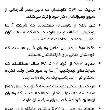
نزدیک به 79٪ کارمندان به دلیل عدم قدردانی از
سوی رهبرانشان، کار خود را ترک می‌کنند.
تنها 18٪ از کارمندان معتقدند كه شركت آن‌ها
رویکردی شفاف و باز دارد، در حالیكه 37٪ نگران
توانایی خود در ایجاد اعتماد هستند.
فقط 10٪ از مدیران عامل رهبران ذاتی هستند که
خودشان مثالی برای کارکنانشان هستند.
حدود 63٪ از افراد 22 تا 38 ساله معتقدند که
مهارت‌های لیدرشیپ آن‌ها به طور کامل رشد نکرده
است و توان لیدرشیپ یک سازمان را ندارند.
در یک نظرسنجی توسط موسسه گالوپ در سال 2018
دیده شد که تنها 22٪ از تیم‌ها معتقدند که رهبران
آن‌ها رویکرد مشخصی برای شرکتشان دارند.
اعتماد به رهبران با 77٪ بالاترین جایگاه را در زمینه