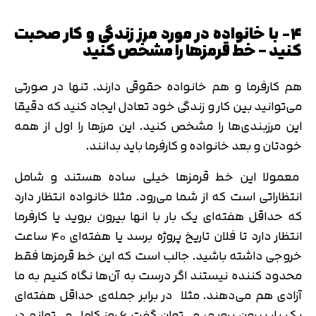
تایید کد
۴- با خانواده در مورد مرز زندگی و کار صحبت
کد ارسال شده را وارد کنید
کنید – خط قرمزها را مشخص کنید
اصلاح شماره
متوجه شدم
هم کارفرما و هم خانواده حقوقی دارند. تنها در صورتی
تایید کد
می‌توانید بین کار و زندگی خود تعادل ایجاد کنید که دقیقا
دریافت مجدد کد:
00:59
این مرزبندی‌ها را مشخص کنید. این مرزها را اول از همه
خودتان و بعد خانواده و کارفرما باید بدانند.
معمولا این خط قرمزها خیلی ساده هستند و شامل
انتظاراتی است که از شما می‌رود. مثلا خانواده انتظار دارد
که حداقل هفته‌ای یک بار با انها بیرون بروید یا کارفرما
انتظار دارد تا فلان تاریخ پروژه برسد یا هفته‌ای ۴۰ ساعت
خروجی داشته باشید. جالب است که این خط قرمزها فقط
محدود کننده نیستند اگر درست به آن‌ها نگاه کنیم به ما
آزادی هم می‌دهند. مثلا در برابر جمله‌ی حداقل هفته‌ای
یک بار بیرون برویم، می‌توان گفت ۶ روز کامل می‌توانم در