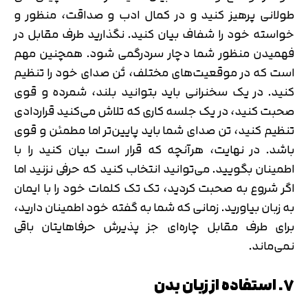
طولانی پرهیز کنید و در کمال ادب و صداقت، منظور و
خواسته خود را شفاف بیان کنید. نگذارید طرف مقابل در
فهمیدن منظور شما دچار سردرگمی شود. همچنین مهم
است که در موقعیت‌های مختلف، تُن صدای خود را تنظیم
کنید. در یک سخنرانی باید بتوانید بلند، شمرده و قوی
صحبت کنید، در یک جلسه کاری که تلاش می‌کنید قراردادی
تنظیم کنید، تن صدای شما باید پایین‌تر اما مطمئن و قوی
باشد. در نهایت، هرآنچه که قرار است بیان کنید را با
تایید کد
کد ارسال شده را وارد کنید
اطمینان بگویید. می‌توانید انتخاب کنید که حرفی نزنید اما
اصلاح شماره
اگر شروع به صحبت کردید، تک تک کلمات خود را با ایمان
متوجه شدم
به زبان بیاورید. زمانی که شما به گفته خود اطمینان دارید،
تایید کد
برای طرف مقابل چاره‌ای جز پذیرش حرفا‌هایتان باقی
دریافت مجدد کد:
00:59
نمی‌ماند.
۷. استفاده از زبان بدن