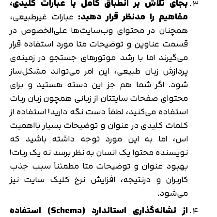
بجای تلاش بر انطباق کامل با عبارات کلیدی،
مفاهیم را مدنظر قرار دهید:
عبارات غیرطبیعی،
همچنان در محتوای وب‌سایت‌ها علی‌الخصوص در
قسمت عناوین و توضیحات متا مورد استفاده قرار
می‌گیرند اما با رشد موتورهای جستجو در زمینه‌ی
پردازش زبان طبیعی، این امر می‌تواند مشکل‌ساز
شود. اگر شما هم جز این دسته هستید و برای
محتوای صفحات سایتتان از زبانی همچون زبان ربات
استفاده می‌کنید، لطفاً دست نگه دارید! استفاده از
کلمات کلیدی در عنوان و توضیحات بسیار بااهمیت
اس، اما به این مورد توجه داشته باشید که
نویسنده محتوا یک انسان به نظر برسد نه یک ربات!
بهبود عنوان و توضیحات متا مطمئناً سبب جذب
کاربران و درنتیجه، افزایش نرخ کلیک سایت نیز
می‌شود.
تایید کد
کد ارسال شده را وارد کنید
اصلاح شماره
از نشانه‌گذاری استاندارد (
Schema
) استفاده