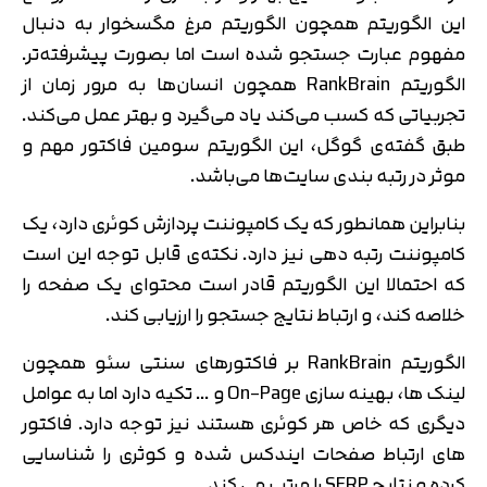
این الگوریتم همچون الگوریتم مرغ مگسخوار به دنبال
مفهوم عبارت جستجو شده است اما بصورت پیشرفته‌تر.
الگوریتم RankBrain همچون انسان‌ها به مرور زمان از
تجربیاتی که کسب می‌کند یاد می‌گیرد و بهتر عمل می‌کند.
طبق گفته‌ی گوگل، این الگوریتم سومین فاکتور مهم و
موثر در رتبه بندی سایت‌ها می‌باشد.
بنابراین همانطور که یک کامپوننت پردازش کوئری دارد، یک
کامپوننت رتبه دهی نیز دارد. نکته‌ی قابل توجه این است
که احتمالا این الگوریتم قادر است محتوای یک صفحه را
خلاصه کند، و ارتباط نتایج جستجو را ارزیابی کند.
الگوریتم RankBrain بر فاکتورهای سنتی سئو همچون
لینک ها، بهینه سازی On-Page و … تکیه دارد اما به عوامل
دیگری که خاص هر کوئری هستند نیز توجه دارد. فاکتور
های ارتباط صفحات ایندکس شده و کوثری را شناسایی
کرده و نتایج SERP را مرتب می کند.