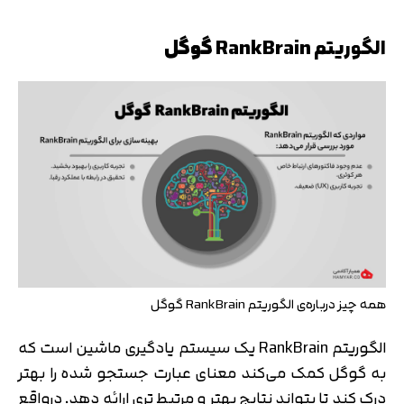
الگوریتم
RankBrain
گوگل
همه چیز درباره‌ی الگوریتم RankBrain گوگل
الگوریتم RankBrain یک سیستم یادگیری ماشین است که
به گوگل کمک می‌کند معنای عبارت جستجو شده را بهتر
درک کند تا بتواند نتایج بهتر و مرتبط تری ارائه دهد. درواقع