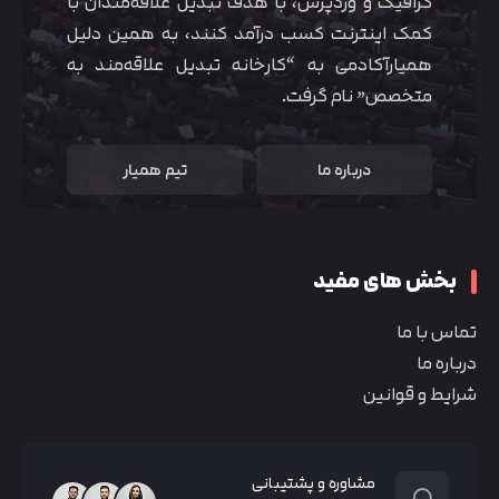
گرافیک و وردپرس، با هدف تبدیل علاقه‌مندان با
کمک اینترنت کسب درآمد کنند، به همین دلیل
همیارآکادمی به “کارخانه تبدیل علاقه‌مند به
متخصص” نام گرفت.
تایید کد
کد ارسال شده را وارد کنید
اصلاح شماره
درباره ما
تیم همیار
متوجه شدم
تایید کد
دریافت مجدد کد:
00:59
بخش های مفید
تماس با ما
درباره ما
شرایط و قوانین
مشاوره و پشتیبانی