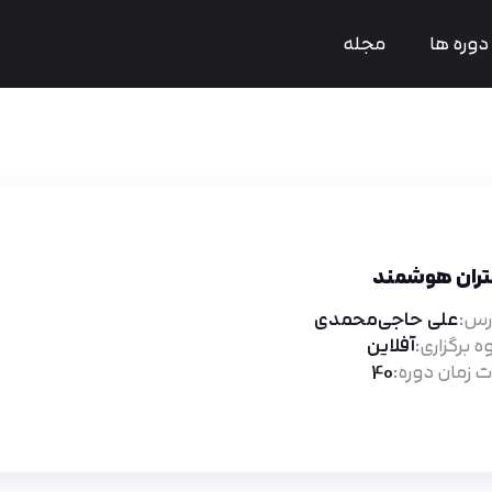
دوره ها
مجله
ران هوشمند
س:
علی حاجی‌محمدی
ه برگزاری:
آفلاین
 زمان دوره:
40