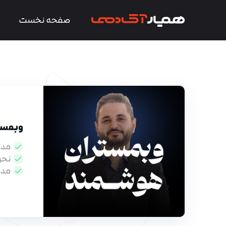
صفحه نخست
وبمست
مدر
نحو
مدت