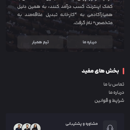
کمک اینترنت کسب درآمد کنند، به همین دلیل
همیارآکادمی به “کارخانه تبدیل علاقه‌مند به
متخصص” نام گرفت.
تایید کد
کد ارسال شده را وارد کنید
اصلاح شماره
درباره ما
تیم همیار
متوجه شدم
تایید کد
دریافت مجدد کد:
00:59
بخش های مفید
تماس با ما
درباره ما
شرایط و قوانین
مشاوره و پشتیبانی