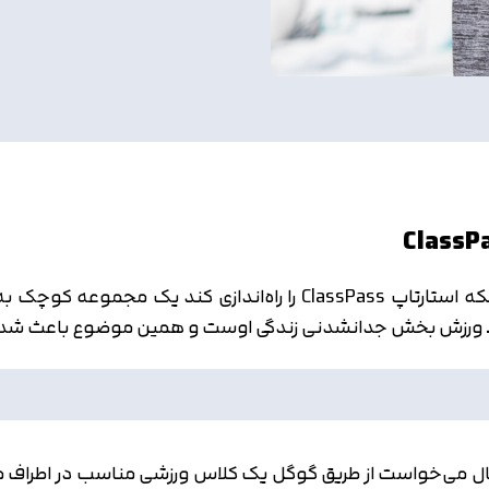
 بخش جدانشدنی زندگی اوست و همین موضوع باعث شد به ایده‌ی sPass
انی که خانم پایال می‌خواست از طریق گوگل یک کلاس ورزشی مناسب در ا