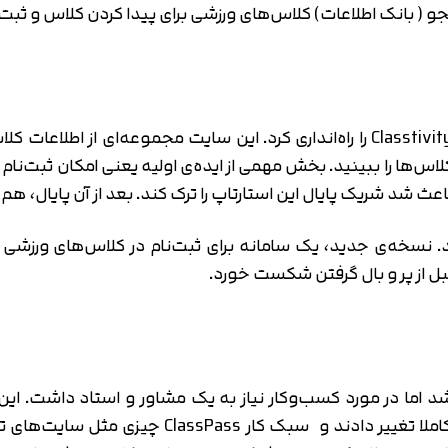
 ( بانک اطلاعات) کلاس‌های ورزشی برای پیدا کردن کلاس و ثبت‌
یک سال بعد، او به همراه یکی از دوستانش سایت Classtivity را راه‌انداری کرد. ای
لاس‌ها را ببینید. بخش مهمی از ایده‌ی اولیه یعنی امکان ثبت‌نا
د شریک پایال این استارتاپ را ترک کند. بعد از آن پایال، هم اید
ز ری‌برندینگ، اسم این استارتاپ ClassPass شد. نسخه‌ی جدید، یک سامانه برای ثبت‌نا
بل از پر و بال گرفتن شکست خورد.
در TechStars آنها مدل کسب و کار این استارتاپ ر