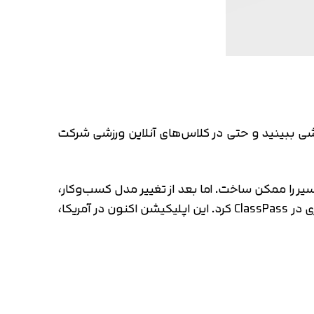
این آموزشی ببینید و حتی در کلاس‌های آنلاین ورزشی شرکت
ی شروع به کار کرد و تنها پشتکار خانم Payal Kadakia بود که ادامه‌ی مسیر را ممکن ساخت. اما بعد از تغییر مدل کسب‌وکار،
آنها در اولین قدم دو میلیون دلار سرمایه از TechStars جذب کردند و سال بعد حتی گوگل هم شروع به سرمایه‌گذاری در ClassPass کرد. این اپلیکیشن اکنون در آمریکا،