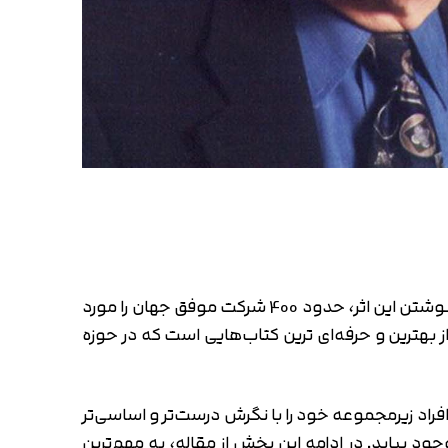
کتاب کشف توانمندی ها نتیجه سال‌ها پژوهش، بررسی و مصاحبه است. مارکوس باکینگهام و دونالد کلیفتون برای نوشتن این اثر، حدود 400 شرکت موفق جهان را مورد
اد زیرمجموعه خود را با نگرش درست‌تر و اساسی‌تر
 بیاید. در ادامه این بخش از مقاله،‌ به مهم‌ترین