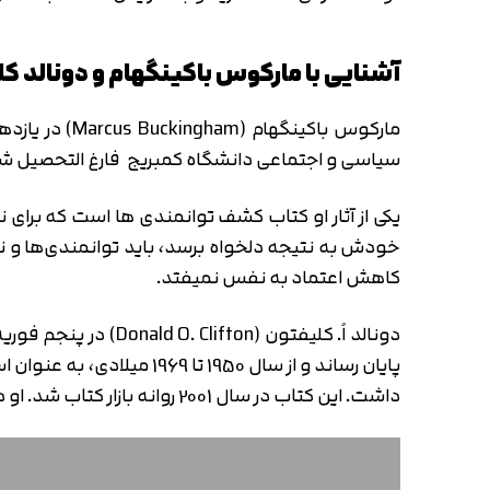
آشنایی با مارکوس باکینگهام و دونالد 
سیاسی و اجتماعی دانشگاه کمبریج فارغ التحصیل شد 
یکی از آثار او کتاب کشف توانمندی ها است که برای ن
خودش به نتیجه دلخواه برسد، باید توانمندی‌ها و ن
کاهش اعتماد به نفس نمیفتد.
پایان رساند و از سال 50
داشت. این کتاب در سال 2001 روانه بازار کتاب شد. او در 14 سپتامبر سال 2003 و در سن 79 سالگی، چشم از جهان فروبست.