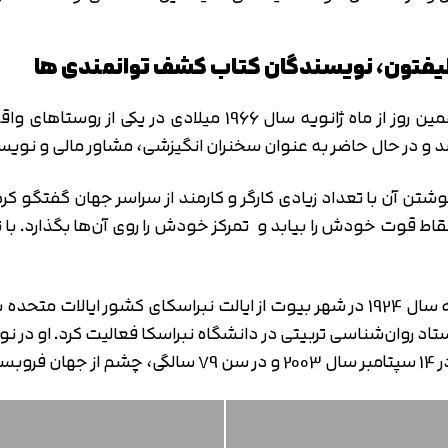
کلیفتون، نویسندگان کتاب کشف توانمندی ها
مارکوس باکینگهام (Marcus Buckingham) در یازدهمین روز از ما
و در حال حاضر به عنوان سخنران انگیزشی، مشاور مالی و نویس
وشتن آن با تعداد زیادی کارگر و کارمند از سراسر جهان گفتگو کر
قاط قوت خودش را بیابد و تمرکز خودش را روی آن‌ها بگذارد. با
دونالد اُ. کلیفتون (Donald O. Clifton) در پنجم فوریه سال 1924 در شهر بیوت از ایا
19 تا 1969 میلادی، به عنوان استاد روان‌شناسی تربیتی در دانشگاه نبراسکا فع