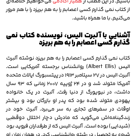
باشیم. در این مطلب از
همیار آکادمی
می‌خواهیم خلاصه‌ای
از کتاب نمی گذارم کسی اعصابم را به هم بریزد را با هم مرور
می‌کنیم. با ما همراه باشید.
آشنایی با آلبرت الیس، نویسنده کتاب نمی
گذارم کسی اعصابم را به هم بریزد
کتاب نمی گذارم کسی اعصابم را به هم بریزد نوشته آلبرت
الیس (Albert Ellis) روانشناس برجسته آمریکایی است.
آلبرت الیس در ۲۷ سپتامبر ۱۹۱۳ در پیتسبورگ ایالات متحده
آمریکا متولد شد و در ۲۴ ژوییه ۲۰۰۷ زمانی که ۹۳ سال
داشت، در نیویورگ از دنیا رفت. آلبرت در یک خانواده
یهودی متولد شده بود که پدر او بازرگان بود و بیشتر
اوقات در سفرهای تجاری به سر می‌برد. آلبرت خود در
زندگینامه‌اش می‌گوید که مادرش دچار اختلال دوقطبی
(شیدایی) بوده است. آلبرت الیس که از طرفداران فروید بود
شروع به تحصیل در رشته روانشناسی کرد. در همان زمان او