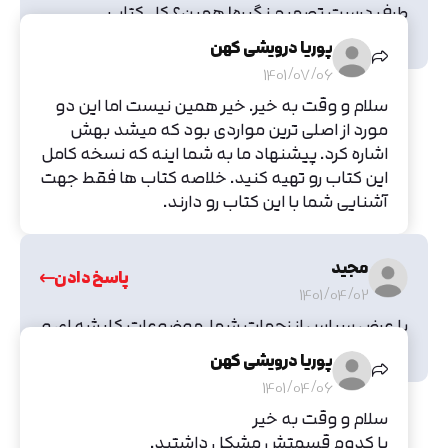
طرف درست تصمیم نگیره! همین؟ کل کتاب
خلاصه‌ش این دو مورد بود؟!
پوریا درویشی کهن
1401/07/06
سلام و وقت به خیر. خیر همین نیست اما این دو
مورد از اصلی ترین مواردی بود که میشد بهش
اشاره کرد. پیشنهاد ما به شما اینه که نسخه کامل
این کتاب رو تهیه کنید. خلاصه کتاب ها فقط جهت
آشنایی شما با این کتاب رو دارند.
مجید
پاسخ دادن
1401/04/02
با عرض سپاس از زحمات شما, موضوعات کلیشه ای و
کلی به نظر می‌رسند
پوریا درویشی کهن
1401/04/06
سلام و وقت به خیر
با کدوم قسمتش مشکل داشتید.