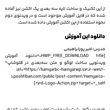
از این تکنیک و ساخت لایه سه بعدی یک اکشن نیز آماده
شده که در فایل آموزش موجود است و در ویدئوی دوم
نحوه استفاده از این اکشن آموزش داده شده است.
دانلود این آموزش
مدرس: امیر پورابراهیمی
[HWP_FREE_DOWNLOAD title=”دانلود آموزش
ویدئویی ساخت لوگو و متن سه‌بعدی در فتوشاپ”
تایید کد
کد ارسال شده را وارد کنید
url=”https://hamyarbc-hamyarwp.s3.ir-west-
اصلاح شماره
1.poshtiban.com/public/post-content/Hamyarco-
متوجه شدم
3d-Logo-Action.zip” target=”_self”]
تایید کد
دریافت مجدد کد:
00:59
هنوز دیدگاهی ثبت نشده است. اولین نفری باشید که نظر