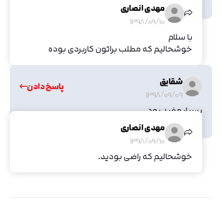
عالی. تولید محتوا یعنی این
مهدی انصاری
1398/09/10
با سلام
خوشحالیم که مطلب براتون کاربردی بوده
شقایق
پاسخ دادن
1398/09/09
بسیار مفید بود
خیلی خیلی متشکرم
مهدی انصاری
1398/09/10
خوشحالیم که راضی بودید.