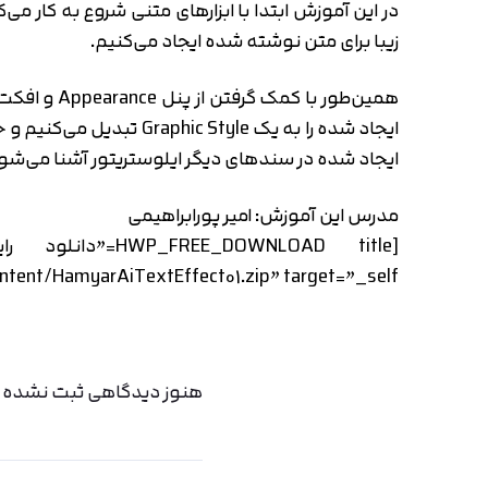
زیبا برای متن نوشته شده ایجاد می‌کنیم.
ایجاد شده در سندهای دیگر ایلوستریتور آشنا می‌شوید
مدرس این آموزش: امیر پورابراهیمی
tent/HamyarAiTextEffect01.zip” target=”_self”]
هنوز دیدگاهی ثبت نشده اس