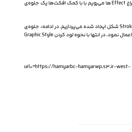
در این آموزش ابتدا با ابزارهای متنی شروع به کار می‌کنم و با نحوه تبدیل کردن متن به بردار آشنا می‌شوید. بعد به سراغ Effect ها می‌رویم با با کمک افکت‌ها یک جلوه‌ی
همین‌طور با کمک گرفتن از پنل Appearance و افکت‌هایی مانند Scribble و Offset path به مدیریت و کنترل Fill و Stroke شکل ایجاد شده می‌پردازیم. در ادامه، جلوه‌ی
ایجاد شده را به یک Graphic Style تبدیل می‌کنیم و خواهید دید که میتوان این گرافیک استایل را به هر شکل یا متنی اعمال نمود. در انتها با نحوه لود کردن Graphic Style
[HWP_FREE_DOWNLOAD title=”دانلود رایگان آموزش ویدئویی ساخت افکت متن” url=”https://hamyarbc-hamyarwp.s3.ir-west-