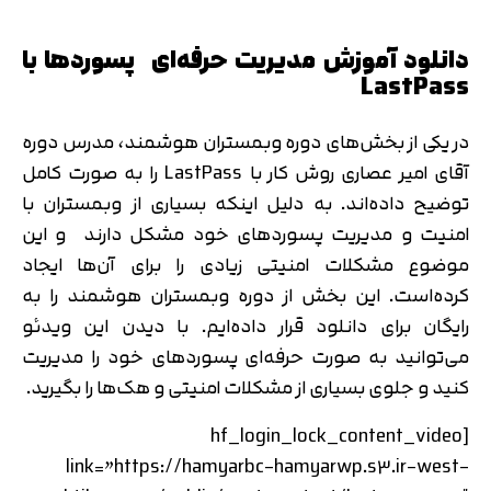
دانلود آموزش مدیریت حرفه‌ای پسورد‌ها با
LastPass
در یکی از بخش‌های دوره وبمستران هوشمند، مدرس دوره
آقای امیر عصاری روش کار با LastPass را به صورت کامل
توضیح داده‌اند. به دلیل اینکه بسیاری از وبمستران با
امنیت و مدیریت پسوردهای خود مشکل دارند و این
تایید کد
موضوع مشکلات امنیتی زیادی را برای آن‌ها ایجاد
کد ارسال شده را وارد کنید
اصلاح شماره
کرده‌است. این بخش از دوره وبمستران هوشمند را به
متوجه شدم
رایگان برای دانلود قرار داده‌ایم. با دیدن این ویدئو
تایید کد
می‌توانید به صورت حرفه‌ای پسوردهای خود را مدیریت
دریافت مجدد کد:
00:59
کنید و جلوی بسیاری از مشکلات امنیتی و هک‌ها را بگیرید.
[hf_login_lock_content_video
link=”https://hamyarbc-hamyarwp.s3.ir-west-