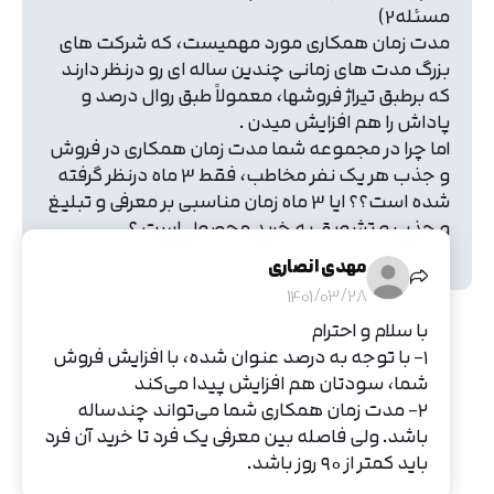
مسئله2)
مدت زمان همکاری مورد مهمیست، که شرکت های
بزرگ مدت های زمانی چندین ساله ای رو درنظر دارند
که برطبق تیراژ فروشها، معمولاً طبق روال درصد و
پاداش را هم افزایش میدن .
اما چرا در مجموعه شما مدت زمان همکاری در فروش
و جذب هر یک نفر مخاطب، فقط 3 ماه درنظر گرفته
شده است؟؟ ایا 3 ماه زمان مناسبی بر معرفی و تبلیغ
و جذب و تشویق به خرید محصول است ؟
(همواره موفق و پیروز باشید)
مهدی انصاری
1401/03/28
با سلام و احترام
۱- با توجه به درصد عنوان شده، با افزایش فروش
شما، سودتان هم افزایش پیدا می‌کند
۲- مدت زمان همکاری شما می‌تواند چندساله
باشد. ولی فاصله بین معرفی یک فرد تا خرید آن فرد
باید کمتر از ۹۰ روز باشد.