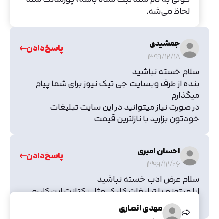
لحاظ می‌شه.
جمشیدی
پاسخ دادن
1399/12/18
سلام خسته نباشید
بنده از طرف وبسایت جی تیک نیوز برای شما پیام
میگذارم
در صورت نیاز میتوانید در این سایت تبلیغات
خودتون بزارید با نازلترین قیمت
احسان امیری
پاسخ دادن
1399/12/06
سلام عرض ادب خسته نباشید
ایا میتونم با تبلیغات کلیکی مثل یکتانت این کار رو
انجام بدم؟
مهدی انصاری