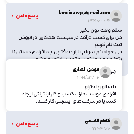
landinawp@gmail.com
پاسخ دادن
1399/03/22
سلام وقت تون بخیر
من برای کسب درآمد در سیستم همکاری در فروش
ثبت نام کردم
می خواستم بدونم بازار هدفتون چه افرادی هستن تا
بتونم دوره ها تون رو توی سایتم بفروشم
اگه لطف کنید اطلاعات دقیق رو بهم بدید
مهدی انصاری
1399/03/24
با سلام و احترام
افرادی دوست دارند کسب و کار اینترنتی ایجاد
کنند یا در شرکت‌های اینترنتی کار کنند.
کاظم قاسمی
پاسخ دادن
1399/03/07