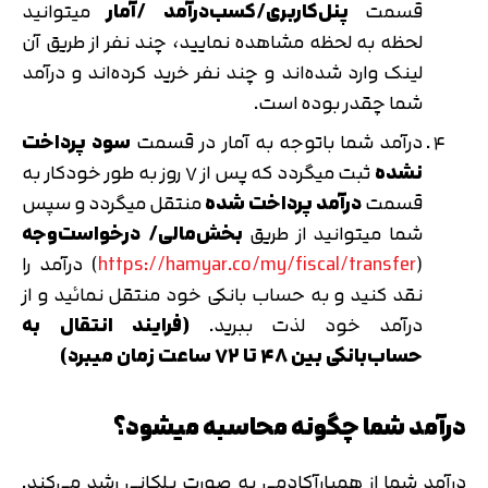
قسمت
پنل‌کاربری/کسب‌درآمد /آمار
میتوانید
لحظه به لحظه مشاهده نمایید، چند نفر از طریق آن
لینک وارد شده‌اند و چند نفر خرید کرده‌اند و درآمد
شما چقدر بوده است.
درآمد شما باتوجه به آمار در قسمت
سود پرداخت
نشده
ثبت میگردد که پس از ۷ روز به طور خودکار به
قسمت
درآمد پرداخت شده
منتقل میگردد و سپس
شما میتوانید از طریق
بخش‌مالی/ درخواست‌وجه
(
https://hamyar.co/my/fiscal/transfer
) درآمد را
نقد کنید و به حساب بانکی خود منتقل نمائید و از
درآمد خود لذت ببرید.
(فرایند انتقال به
حساب‌بانکی بین ۴۸ تا ۷۲ ساعت زمان میبرد)
درآمد شما چگونه محاسبه میشود؟
درآمد شما از همیارآکادمی به صورت پلکانی رشد می‌کند.