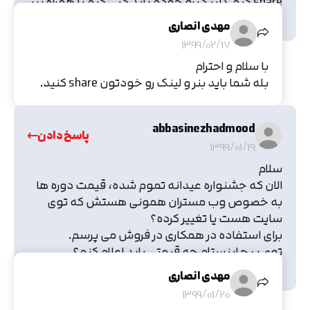
share کنم ؟ لینک رو خودم باید کپی کنم یا همراه بنر
ارسال میشه ؟
مهدی انصاری
1399/02/17
با سلام و احترام
بله شما باید بنر‌ و لینک رو خودتون share کنید.
abbasinezhadmood
پاسخ دادن
1399/01/19
سلام
الان که جشنواره عیدانه تموم شده، قیمت دوره ها
به خصوص وب مستران همونی هستش که توی
سایت هست یا تغییر کرده؟
برای استفاده در همکاری در فروش می پرسم.
توی پیج اینستام چه قیمتی باید اعلام کنم؟
با تشکر
مهدی انصاری
1399/01/20