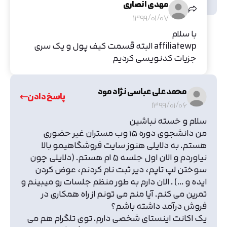
مهدی انصاری
1399/01/07
با سلام
affiliatewp البته قسمت کیف پول و یک سری
جزیات کدنویسی کردیم
محمد علی عباسی نژاد مود
پاسخ دادن
1399/01/06
سلام و خسته نباشین
من دانشجوی دوره ۱۵ وب مستران غیر حضوری
هستم. به دلایلی هنوز سایت فروشگاهیمو بالا
نیاوردم و الان اول جلسه ۵ ام هستم. (دلایلی چون
سوختن لپ تاپم، دیر ثبت نام کردنم، عوض کردن
ایده و ...) . الان دارم به طور منظم جلسات رو میبینم و
تمرین می کنم. آیا منم می تونم از راه همکاری در
فروش درآمد داشته باشم؟
یک اکانت اینستای شخصی دارم. توی تلگرام هم می