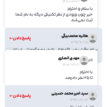
1400/01/07
با سلام و احترام
خیر چون ورودی از نظر تکنیکی دیگه به نام شما
ثبت نمی‌شه.
هانیه محمدبیگی
پاسخ دادن
1399/12/05
سلام وقت بخیر. اگه ۳ الی ۵نفر دوره آموزشی استاد
رو بخرند چند درصد به ما پورسانت میرسه؟؟
مهدی انصاری
1400/01/07
با احترام
تا ۲۵ نفر ۱۰درصد
سید امیر محمد حسینی
پاسخ دادن
1399/09/04