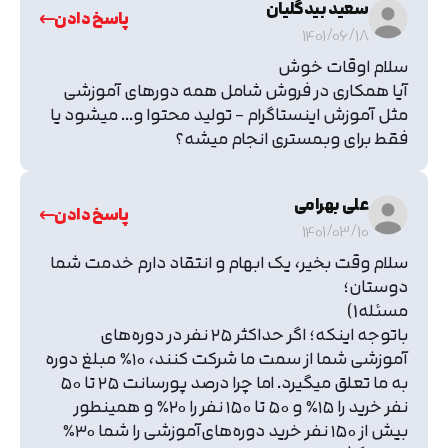
سعید بیدگلیان
پاسخ دادن
1401/06/18
سلام اوقات خوش
آیا همکاری در فروش شامل همه دورهای آموزشی
مثل آموزش اینستاگرام - تولید محتوا و... میشود یا
فقط برای وبمستری انجام میشه؟
علی بهرامی
پاسخ دادن
1401/03/10
سلام وقت بخیر، یک ابهام و انتقاد دارم خدمت شما
دوستان؛
مسئله1)
باتوجه اینکه؛ اگر حداکثر ۲۵ نفر در دوره‌های
آموزشی شما از سمت ما شرکت کنند، ۱۰٪ مبلغ دوره
به ما تعلق میگیرد. اما چرا درصد پورسانت ۲۵ تا ۵۰
تایید کد
نفر خرید را ۱۵٪ و ۵۰ تا ۱۵۰ نفر را ۲۰٪ و همینطور
کد ارسال شده را وارد کنید
اصلاح شماره
بیش از ۱۵۰ نفر خرید دوره‌های‌آموزشی را شما ۳۰٪