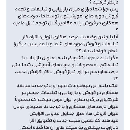
درنظر گرفتید ؟
متوجه شدم
پس چرا شما درازای میزان بازاریابی و تبلیغات و تعدد
تایید کد
فروش دوره های آموزشیتون توسط ما، درصدهای
دریافت مجدد کد:
00:59
همکاری در فروش را به مقادیر قابل توجه تنزل دادید
؟
آیا با چنین وضعیت درصد هکاری نزولی، افراد کار
تبلیغات و فروش دوره های شما و یا مدرسین دیگر را
انجام خواهند داد ؟؟
مگر نبایددرجهت تشویق بنده بعنوان بازاریاب یا
تبلیغاتچی محصولات و دوره های آموزشی، شما حتی
درصدهارو هم در ازای تیراژ فروش بالاتر افزایش دهید
؟؟
البته بنده این موضوعات مهم رو باتوجه به سابقه
همکاری در فروش و بازاریابی و تبلیغات خودم در
شرکتهای بزرگ و مطرح ایران عرض میکنم که معمولاً
میزان درصدهای همکاری را با توجه به صعودی بودن
میزان فروش ها، طبق جداول مدونی افزایش
میدهند که همین سبب جذب و تشویق افرا
دبازاریاب بیشتری به سیتم های ان ها شده است.