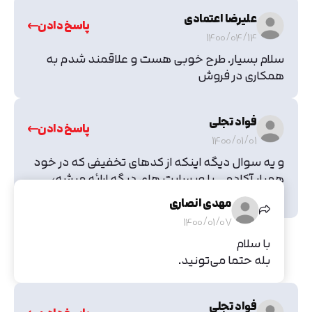
علیرضا اعتمادی
پاسخ دادن
1400/04/14
سلام بسیار. طرح خوبی هست و علاقمند شدم به
همکاری در فروش
فواد تجلی
پاسخ دادن
1400/01/01
و یه سوال دیگه اینکه از کدهای تخفیفی که در خود
همیار آکادمی یا وبسایت های دیگه ارائه میشه،
میتونیم جهت استفاده به کاربرانمون معرفی کنیم؟
مهدی انصاری
1400/01/07
با سلام
بله حتما می‌تونید.
فواد تجلی