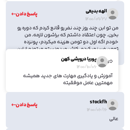
الهه بدیعی
پاسخ دادن
1400/09/27
من تو ابن چند روز چند نفر رو قانع کردم که دوره رو
بخرن. چون اعتقاد داشتم که براشون لازمه. من
خودم اگه اول دو تومن هزینه میکردم، پونزده
تومن ضرر نمیکردم. کاش میدونستم میتونم از این
قانع کردن پول هم دربیارم
پوریا درویشی کهن
1400/10/06
آموزش و یادگیری مهارت های جدید همیشه
مهمترین عامل موفقیته
stockfh
پاسخ دادن
1400/06/16
عالی