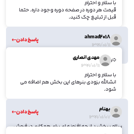
با سلام و احترام
قیمت هر دوره در صفحه دوره وجود داره. حتما
قبل از تبلیغ چک کنید.
ahmad2018
پاسخ دادن
1399/01/11
بنر نداره قسمت کسب درامد ؟؟؟؟
مهدی انصاری
1399/01/11
با سلام و احترام
انشالله بزودی بنرهای این بخش هم اضافه می
شود.
بهنام
پاسخ دادن
1399/01/07
سلام ببخشید از چه افزونه ای برای همکاری در فروش
استفاده میکنید؟