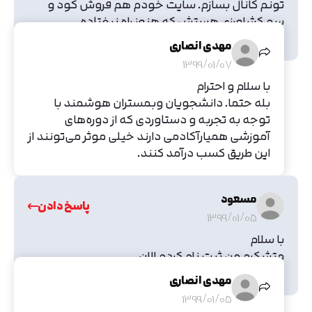
تونم کانال بسازم. سایت خودم هم فروش کود و
سم کشاورزی هستش که هنوز راه نیفتاده.
ممنون میشم راهنماییم کنین.
مهدی انصاری
1399/01/07
با سلام و احترام
بله حتما. دانشجویان وبمستران هوشمند با
توجه به تجربه و دستاوردی که از دوره‌های
آموزشی همیارآکادمی دارند خیلی موثر می‌تونند از
این طریق کسب درآمد کنند.
مسعود
پاسخ دادن
1399/01/05
با سلام
متشکرم من ثبت نام کردم الان
ای کاش همکاری در فروش ژاکت هم راه اندازی بشه....
مهدی انصاری
1399/01/05