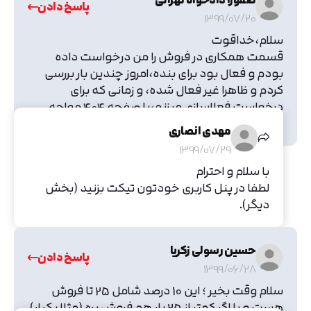
صفورا دادخواه تهرانی
پاسخ دادن
1399/07/20
سلام،خداقوت
قسمت همکاری در فروش را من درخواست داده
بودم و فعال بود برای بنده،امروز چندین بار بررسی
کردم و ظاهرا غیر فعال شده، و زمانی که برای
درخواست فعلاسازی میزنم،با صفحه ۴۰۴ مواجه
میشم،علت چی هست؟
مهدی انصاری
1399/07/29
با سلام و احترام
لطفا در پنل کاربری خودتون تیکت بزنید (بخش
دیگر).
حسین رسولی زکریا
پاسخ دادن
1399/06/28
سلام وقت بخیر ؛ این 10 درصد شامل 25 تا فروش
هست و یا اگر کمتر از 25 بار هم فروش بره (مثلا یکبار)