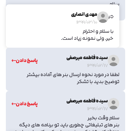
سلام
قالب این وبسایت شما در ژاکت موجود هست؟
مهدی انصاری
1399/03/10
با سلام و احترام
خیر. ولی نمونه زیاد است.
سیده فاطمه میرصفی
پاسخ دادن
1399/02/17
لطفا در مورد نحوه ارسال بنر های آماده بیشتر
توضیح بدید با تشکر
سیده فاطمه میرصفی
پاسخ دادن
1399/02/17
سلام وقت بخیر
بنر های تبلیغاتی چطوری باید تو برنامه های دیگه