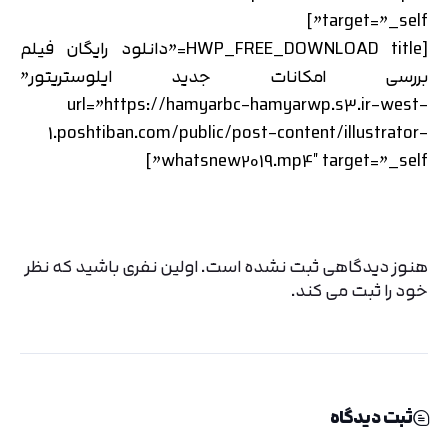
target=”_self”]
[HWP_FREE_DOWNLOAD title=”دانلود رایگان فیلم
بررسی امکانات جدید ایلوستریتور”
url=”https://hamyarbc-hamyarwp.s3.ir-west-
1.poshtiban.com/public/post-content/illustrator-
whatsnew2019.mp4″ target=”_self”]
هنوز دیدگاهی ثبت نشده است. اولین نفری باشید که نظر
خود را ثبت می کند.
ثبت دیدگاه