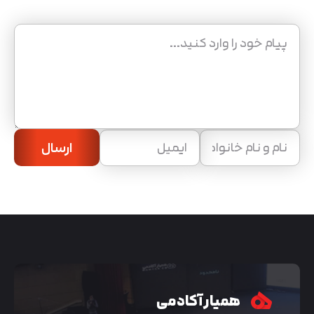
ارسال
همیار آکادمی