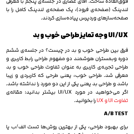
فوق‌العاده ساخت. آقای عصاری در جلسه‌ی پنجم با معرفی
لندینگ (صفحه‌ی فرود)، یک صفحه‌ی لندینگ کامل را با
صفحه‌سازهای وردپرس پیاده‌سازی کردند.
UI/UX وجه تمایز طراحی خوب و بد
فرق بین طراحی خوب و بد در چیست؟ در جلسه‌ی ششم
دوره وبمستران هوشمند دو مفهوم طراحی رابط کاربری و
طراحی تجربه‌ی کاربری به عنوان تفاوت طراحی خوب و بد
معرفی شد. طراحی خوب، یعنی طرحی که کاربردی و زیبا
باشد و طراحی بد یعنی یکی از این دو مورد را نداشته باشد.
اگر می‌خواهید در مورد UI/UX بیشتر بدانید: مقاله‌ی
تایید کد
تفاوت UI و UX
را بخوانید.
کد ارسال شده را وارد کنید
اصلاح شماره
متوجه شدم
A/B TEST
تایید کد
برای بهبود طراحی، یکی از بهترین روش‌ها تست الف/ب یا
دریافت مجدد کد:
00:59