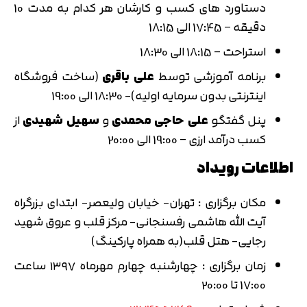
متوجه شدم
دستاورد های کسب و کارشان هر کدام به مدت 10
دقیقه – 17:45 الی 18:15
تایید کد
دریافت مجدد کد:
00:59
استراحت – 18:15 الی 18:30
برنامه آموزشی توسط
علی باقری
(ساخت فروشگاه
اینترنتی بدون سرمایه اولیه)- 18:30 الی 19:00
پنل گفتگو
علی حاجی محمدی
و
سهیل شهیدی
از
کسب درآمد ارزی – 19:00 الی 20:00
اطلاعات رویداد
مکان برگزاری : تهران- خیابان ولیعصر- ابتدای بزرگراه
آیت الله هاشمی رفسنجانی- مرکز قلب و عروق شهید
رجایی- هتل قلب(به همراه پارکینگ)
زمان برگزاری : چهارشنبه چهارم مهرماه ۱۳۹۷ ساعت
17:00 تا 20:00