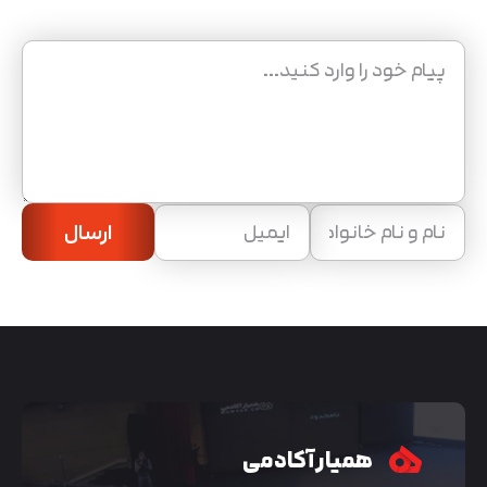
ارسال
همیار آکادمی