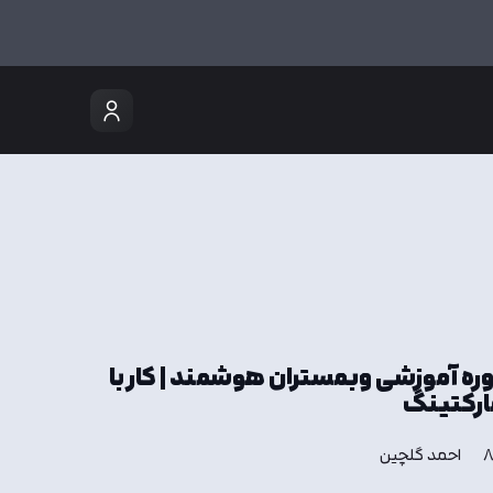
ه آموزشی وبمستران هوشمند | کار با
مارکتینگ
احمد گلچین