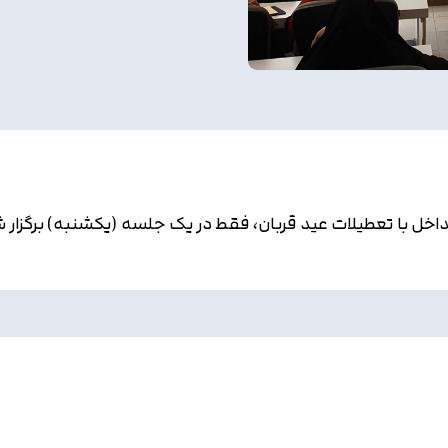
ره وبمستران هوشمند ۱۵ به دلیل تداخل با تعطیلات عید قربان، فقط در یک جلسه (یک