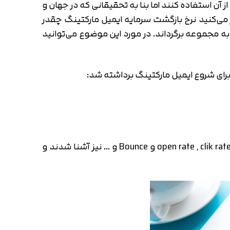
از آن استفاده کنند اما بنا به تحقیقانی که در جهان و
ا نرخ ROI (بازگشت سرمایه) بسیار بالاست. فکر می‌کنید نرخ بازگشت سرمایه ایمیل مارکتینگ چقدر
 برای شروع ایمیل مارکتینگ برداشته شد:
البته این‌ها فقط موارد ابتدایی هستند. در این جلسه وبمستران هوشمند با مفاهیم سنجش ایمیل مارکتینگ مثل open rate , clik rate و Bounce و … نیز آشنا شدند و