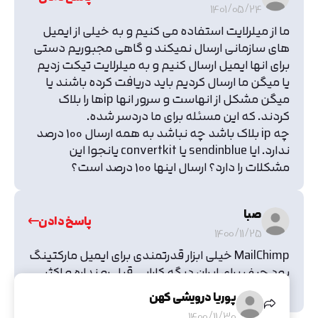
1401/05/24
ما از میلرلایت استفاده می کنیم و به خیلی از ایمیل
های سازمانی ارسال نمیکند و گاهی مجبوریم دستی
برای انها ایمیل ارسال کنیم و به میلرلایت تیکت زدیم
یا میگن ما ارسال کردیم باید دریافت کرده باشند یا
میگن مشکل از انهاست و سرور انها ipها را بلاک
کردند. که این مسئله برای ما دردسر شده.
چه ip بلاک باشد چه نباشد به همه ارسال 100 درصد
ندارد. ایا sendinblue یا convertkit یانجوا این
مشکلات را دارد؟ ارسال اینها 100 درصد است؟
صبا
پاسخ دادن
1400/11/25
MailChimp خیلی ابزار قدرتمندی برای ایمیل مارکتینگ
بود حیف برای ایران دیگه کارایی قبل رو نداره و اکثر
اکانت های ایرانی رو بست
پوریا درویشی کهن
1400/11/30