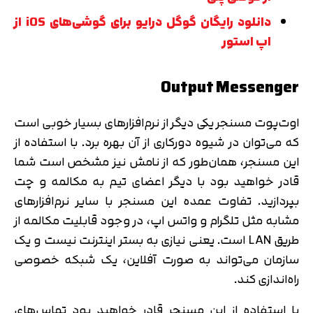
دانلود رایگان گوگل درایو برای گوشی‌های iOS از
اپ استور
Output Messenger
اوت‌پوت مسنجر یکی دیگر از نرم‌افزارهای بسیار خوبی است
که می‌توان در شیوه دورکاری از آن بهره برد. با استفاده از
این مسنجر، همان‌طور که از نامش نیز مشخص است شما
قادر خواهید بود با دیگر اعضای تیم به مکالمه و چت
تایید کد
بپردازید. تفاوت عمده این مسنجر با سایر نرم‌افزارهای
کد ارسال شده را وارد کنید
اصلاح شماره
مشابه مثل تلگرام و واتس اپ، در وجود قابلیت مکالمه از
متوجه شدم
طریق LAN است. یعنی نیازی به بستر اینترنت نیست و یک
تایید کد
سازمان می‌تواند به صورت آفلاین، یک شبکه خصوصی
دریافت مجدد کد:
00:59
راه‌اندازی کند.
با استفاده از این مسنجر قادر خواهید بود تماس‌های