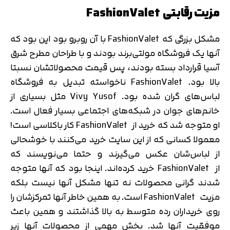
مزیت رقابتی FashionValet
مشکل بزرگی که FashionValet با آن روبرو بود این بود که
آنها یک فروشگاه مولتی‌برند بودند و با طراحان مطرح شرق
آسیا قرارداد بسته بودند، پس قیمت محصولاتشان نسبتا
بالا بود. FashionValet ناخواسته تبدیل به فروشگاه
لباس‌های گران شده بود. Vivy Yusof مثل بسیاری از
خانم‌های جوان در شبکه‌های اجتماعی بسیار فعال است.
او متوجه شد که خرید از FashionValet کار باکلاسی است!
معمولا کسانی که از این سایت خرید می‌کنند با خوشحالی
از لباس‌شان عکس می‌گیرند و حتما می‌نویسند که
از FashionValet خرید کرده‌اند. اینجا بود که آنها متوجه
شدند گرانی محصولات نه تنها مشکل آنها نیست بلکه
مزیت FashionValet است. به همین خاطر آنها تمرکزشان را
روی خریداران رده متوسط به بالا گذاشتند و همین باعث
موفقیت آنها شد. بخش مهمی از محصولات آنها زیر