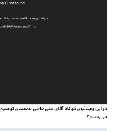
نمایشگر
ce(s) not found
ویدیو
دریافت پرونده: -content/2
om%20Websites.mp4?_=1
در این ویدئوی کوتاه آقای علی‌حاجی محمدی توضیح می
می‌رسیم؟