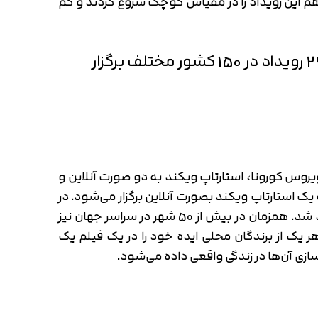
هم این رویداد را در مقیاس کوچک شروع کردند و کم
اکنون استارتاپ ویکند به یک پدیده جهانی تبدیل شده است. تا به امروز بیش از 2900 رویداد در 150 کشور مختلف برگزار
یروس کورونا، استارتاپ ویکند به دو صورت آنلاین و
نلاین آن بیشتر رواج دارد. هم اکنون در بازه زمانی 5 تا 21 فوریه 2021 هر آخر هفته یک استارتاپ ویکند بصورت آنلاین برگزار می‌شود. در
دو شهر کن فرانسه و باندابرگ استرالیا نیز استارتاپ ویکند در تاریخ 12 الی 14 فوریه 2021 بصورت حضوری برگزار خواهد شد. همزمان در بیش از 50 شهر در سراسر جهان نیز
ر یک از برندگان محلی ایده خود را در یک فیلم یک