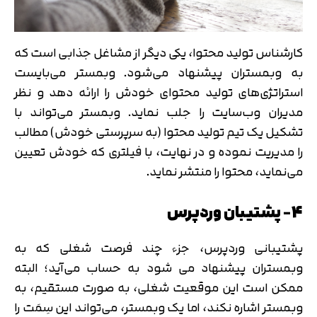
کارشناس تولید محتوا، یکی دیگر از مشاغل جذابی است که
به وبمستران پیشنهاد می‌شود. وبمستر می‌بایست
استراتژی‌های تولید محتوای خودش را ارائه دهد و نظر
مدیران وب‌سایت را جلب نماید. وبمستر می‌تواند با
تشکیل یک تیم تولید محتوا (به سرپرستی خودش) مطالب
را مدیریت نموده و در نهایت، با فیلتری که خودش تعیین
می‌نماید، محتوا را منتشر نماید.
4- پشتیبان وردپرس
پشتیبانی وردپرس، جزء چند فرصت شغلی که به
وبمستران پیشنهاد می شود به حساب می‌آید؛ البته
تایید کد
کد ارسال شده را وارد کنید
ممکن است این موقعیت شغلی، به صورت مستقیم، به
اصلاح شماره
وبمستر اشاره نکند، اما یک وبمستر، می‌تواند این سِمَت را
متوجه شدم