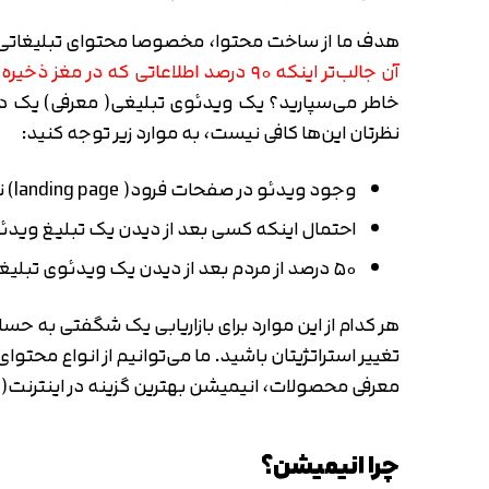
هدف ما از ساخت محتوا، مخصوصا محتوای تبلیغاتی 
آن جالب‌تر اینکه ۹۰ درصد اطلاعاتی که در مغز ذخیره می‌شود تصویری است!
خاطر می‌سپارید؟ یک ویدئوی تبلیغی( معرفی) یک د
نظرتان این‌ها کافی نیست، به موارد زیر توجه کنید:
وجود ویدئو در صفحات فرود( landing page) نرخ تبدیل بازدیدکننده به خریدار را ۸۰ درصد افزایش می‌دهد
احتمال اینکه کسی بعد از دیدن یک تبلیغ ویدئویی اینترنتی( در
۵۰ درصد از مردم بعد از دیدن یک ویدئوی تبلیغی، در اینترنت در مورد موضوع یا محصول شروع به جستجو می‌کنند
هر کدام از این موارد برای بازاریابی یک شگفتی به حس
تغییر استراتژیتان باشید. ما می‌توانیم از انواع محت
معرفی محصولات، انیمیشن بهترین گزینه در اینترنت
چرا انیمیشن؟