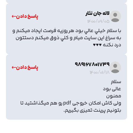
لاله جان نثار
پاسخ دادن
1400/09/05
با سلام خيلي عالي بود هر روزيه فرصت ايجاد ميكنم و
به سراغ اين سايت ميام و كلي ذوق ميكنم دستتون
درد نكنه ♥️♥️♥️
989167801739
پاسخ دادن
1400/01/18
سلام
عالی بود
ممنون
ولی کاش امکان خروجی pdf رو هم میگذاشتید تا
بتونیم پرینت تمیزی بگیریم.