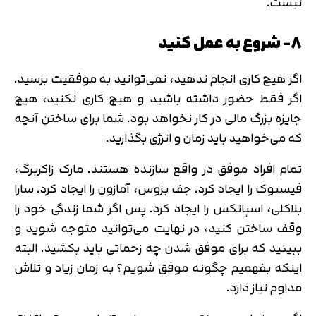
نیست.
تایید کد
کد ارسال شده را وارد کنید
اصلاح شماره
8- شروع به عمل کنید
متوجه شدم
تایید کد
اگر هیچ کاری انجام ندهید، نمی­‌توانید به موفقیت برسید.
دریافت مجدد کد:
00:59
اگر فقط حضور داشته باشید و هیچ کاری نکنید، هیچ
جایزه بزرگ مالی در کار نخواهد بود. شما برای ساختن آنچه
که می­‌خواهید باید زمان و انرژی بگذارید.
تمام افراد موفق در واقع سازنده هستند. مارک زاکربرگ،
فیسبوک را ایجاد کرد. جف بزوس، آمازون را ایجاد کرد. سارا
بلاکلی، اسپانکس را ایجاد کرد. پس اگر شما زندگی خود را
وقف ساختن کنید، در نهایت می­‌توانید متوجه شوید و
ببینید که برای موفق شدن چه زحماتی باید بکشید. البته
اینکه بفهمیم چگونه موفق شویم؟ به زمان زیاد و تلاش
مداوم نیاز دارد.