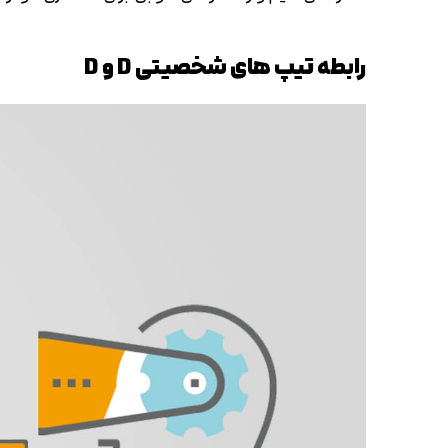
رابطه تیپ های شخصیتی D و D