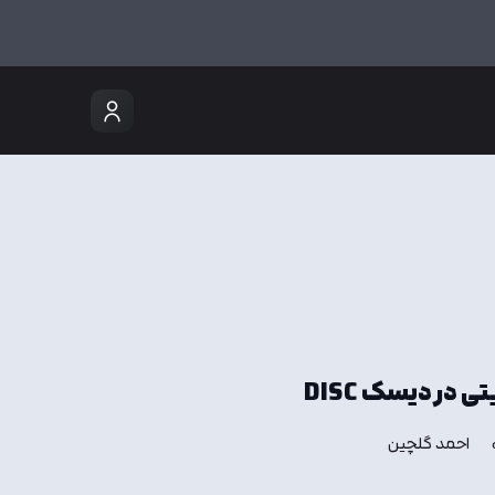
در دیسک DISC
احمد گلچین