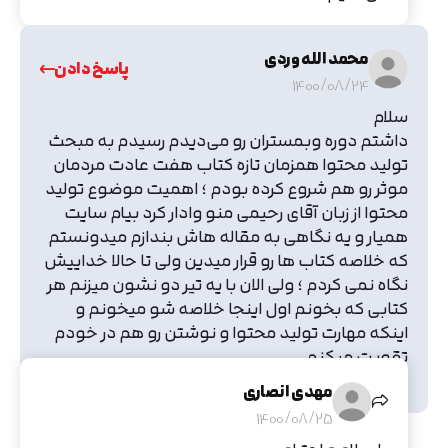
محمد الله وردی
پاسخ دادن
1400/08/24
سلام
داشتم دوره وبمستران رو می‌دیدم رسیدم به مبحث
تولید محتوا همزمان تازه کتاب هفت عادت مردمان
موثر رو هم شروع کرده بودم ؛ اهمیت موضوع تولید
محتوا از زبان آقای رحیمی منو وادار کرد بیام سایت
همیار و یه نگاهی به مقاله هاش بندازم میدونستم
که خلاصه کتاب ها رو قرار میدین ولی تا حالا خداییش
نگاه نمی کردم ؛ ولی الان با یه تیر دو نشون میزنم هر
کتابی که بخونم اول اینجا خلاصه شو میخونم و
اینکه مهارت تولید محتوا و نوشتن رو هم در خودم
تقویت میکنم.
مرسی بابت مجموعه فوق العادتون
مهدی انصاری
1400/08/25