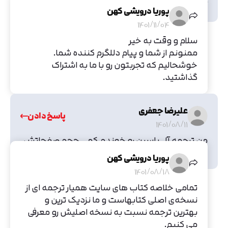
آل یاسین رو پیشنهاد میدم .
پوریا درویشی کهن
1401/11/04
سلام و وقت به خیر
ممنونم از شما و پیام دللگرم کننده شما.
خوشحالیم که تجربتون رو با ما به اشتراک
گذاشتید.
علیرضا جعفری
پاسخ دادن
1401/08/11
من ترجمه آل یاسین رو خوندم.کمی حجم صفحاتش
زیاد هست اما عمقی تر نوشته شده.
پوریا درویشی کهن
1401/08/18
تمامی خلاصه کتاب های سایت همیار ترجمه ای از
نسخه‌ی اصلی کتابهاست و ما نزدیک ترین و
بهترین ترجمه نسبت به نسخه اصلیش رو معرفی
می کنیم.