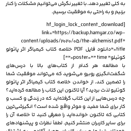
به کلی تغییر دهد. با تغییر نگرش می‌توانیم مشکلات را کنار
بزنیم و به راحتی به موفقیت برسیم.
[hf_login_lock_content_download
link=”https://backup.hamyar.co/wp-
content/uploads/2020/05/the-alchemist.pdf”
title=”دانلود فایل PDF خلاصه کتاب کیمیاگر اثر پائولو
کوئیلو” poster=”” time=””]
با مطالعه هر کدام از کتاب‌های بالا با درس‌های
شگفت‌انگیزی روبرو می‌شوید که می‌تواند موفقیت شما
را تضمین کند. از خواندن خلاصه کتاب کیمیاگر اثر پائولو
کوئلیو لذت بردید؟ آیا تاکنون این کتاب را مطالعه کرده‌اید؟
چه درس‌هایی از این کتاب گرفته‌اید که در زندگی و کسب و
کار برای شما مفید و موثر واقع شده است؟ انگیزشی‌ترین
کتابی که تاکنون خوانده‌اید را معرفی کنید تا خلاصه آن را
برای سایر کاربران منتشر کنیم. لطفاً نظرات و پیشنهادهای
خودتان را با ما و سایر کاربران همیار آکادمی به اشتراک