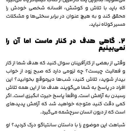
که باید با تلاش و کوشش، افسانه شخصی خودش را
محقق کند و به هیچ عنوان در برابر سختی‌ها و مشکلات
مسیر کوتاه نیاید.
2. گاهی هدف در کنار ماست اما آن را
نمی‌بینیم
وقتی از بعضی از کارآفرینان سوال کنید که هدف شما از کار
تایید کد
کد ارسال شده را وارد کنید
و فعالیت چیست؟ چه لزومی دارد که صبح زود از خواب
اصلاح شماره
بیدار شوید، تلاش کنید، شب‌ها دیرموقع بخوابید؟ این
متوجه شدم
افراد در پاسخ به شما می‌گویند هدف ما از این همه تلاش
تایید کد
رسیدن به آرامش است. واقعاً پاسخ حیرت انگیزی است. اگر
دریافت مجدد کد:
00:59
کمی دقت کنید متوجه خواهید شد که آرامش پدیده‎ای
است که از درون انسان سرچشمه می‌گیرد.
شباهت این موضوع را با داستان سانتیاگو درک کردید؟ او