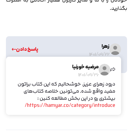
بگذارید.
زهرا
پاسخ دادن
1401/09/22
بسیار عالی وکاربردی بود لذت بردم با تشکر !
مرضیه خورنیا
1401/09/26
درود زهرای عزیز. خوشحالیم که این کتاب براتون
مفید واقع شده. می‌تونین خلاصه کتاب‌های
بیشتری رو در این بخش مطالعه کنین :
https://hamyar.co/category/introduce/