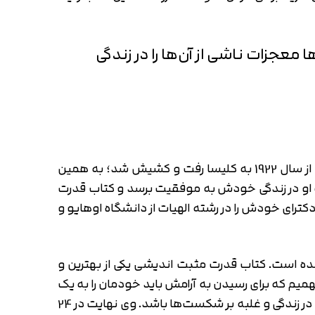
 معجزات ناشی از آن‌ها را در زندگی
آقای دکتر نورمن وینسنت پیل (Norman Vincent Peale) در 31 ماه مه سال 1898 در اوهایوی آمریکا به دنیا آمد. وی از سال 1922 به کلیسا رفت و کشیش شد؛ به همین
که او در زندگی خودش به موفقیت برسد و کتاب قدرت
ترای خودش را در رشته الهیات از دانشگاه اوهایو و
ده است. کتاب قدرت مثبت اندیشی یکی از بهترین و
‌فهمیم که برای رسیدن به آرامش باید خودمان را به یک
منبع قدرت لایتناهی متصل کنیم. ایمان واقعی و توکل بر خدا می‌تواند راهکاری بی‌نظیر و منحصر به فرد برای موفقیت در زندگی و غلبه بر شکست‌ها باشد. وی نهایت در 24