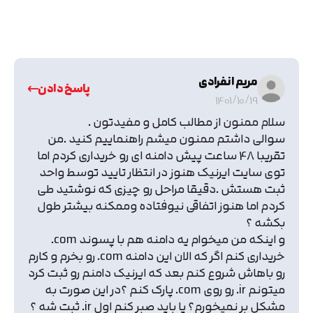
مریم انفرادی
پاسخ دادن
1401/10/19
سلام ممنون از مطالب کامل و مفیدتون .
سوالی داشتم ممنون میشم راهنماییم کنید .من
تقریبا 48 ساعت پیش دامنه ای رو خریداری کردم اما
توی سایت ایرنیک هنوز در انتظار تایید توسط واحد
ثبت هستش .دقیقا مراحل رو چیزی که نوشتید طی
کردم اما هنوز اتفاقی نیوفتاده وممکنه بیشتر طول
بکشه ؟
و اینکه من میخوام یه دامنه هم با پسوند com.
خریداری کنم اگر که الان این دامنه com. رو بخرم و کارم
رو باهاش شروع کنم بعد که ایرنیک دامنم رو ثبت کرد
میتونم ir. رو روی com. پارک کنم ؟در این صورت به
مشکل بر نمیخورم؟ یا باید صبر کنم اول ir. ثبت شه ؟