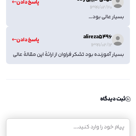
پاسخ دادن
1399/02/20
بسیار عالی بود...
alireza5496
پاسخ دادن
1399/02/12
بسیار آموزنده بود تشکر فراوان از ارائهٔ این مقالهٔ عالی
ثبت دیدگاه