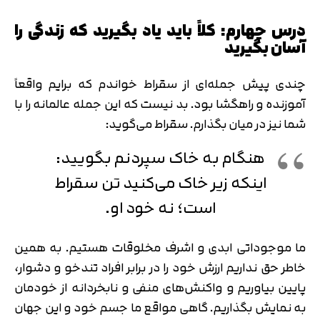
درس چهارم: کلاً باید یاد بگیرید که زندگی را
آسان بگیرید
چندی پیش جمله‌ای از سقراط خواندم که برایم واقعاً
آموزنده و راهگشا بود. بد نیست که این جمله عالمانه را با
شما نیز در میان بگذارم. سقراط می‌گوید:
هنگام به خاک سپردنم بگویید:
اینکه زیر خاک می‌کنید تن سقراط
است؛ نه خود او.
تایید کد
کد ارسال شده را وارد کنید
اصلاح شماره
ما موجوداتی ابدی و اشرف مخلوقات هستیم. به همین
متوجه شدم
خاطر حق نداریم ارزش خود را در برابر افراد تندخو و دشوار،
تایید کد
پایین بیاوریم و واکنش‌های منفی و نابخردانه از خودمان
دریافت مجدد کد:
00:59
به نمایش بگذاریم. گاهی مواقع ما جسم خود و این جهان