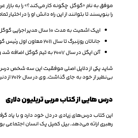
موفق به نام «گوگل چگونه کار می‌کند؟» را به بازار 
را بنویسند تا بتوانند از این راه دانش او را در اختیار ت
اریک اشمیت به مدت 10 سال مدیر اجرایی گوگل بود.
جاناتان روزنبرگ تا سال 2011 معاون اول رئیس گوگل بود و در این پست درخشید.
آلن ایگل در سال 2007 به تیم گوگل اضافه شد و در پست مدیریت ارتباطات اجرایی گوگل فوق‌العاده عمل کرد.
شاید یکی از دلایل اصلی موفقیت این سه شخص درس‌ه
بی‌نظیر از خود به جای گذاشت. وی در سال 2016 از دنیا رفت ولی شرکت‌های بزرگ و رهبران بزرگی را از خود به یادگار گذاشت.
درس هایی از کتاب مربی تریلیون دلاری
این کتاب درس‌های زیادی در دل خود دارد و با یاد 
رهبری ارائه می‌دهد. بیل کمپل یک انسان اجتماعی بود 