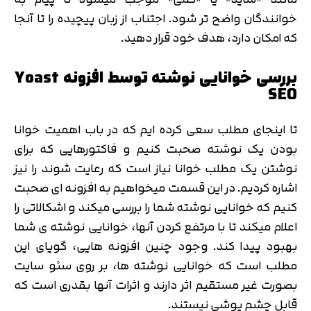
خوانندگان واضح تر شود. اجتناب از زبان پیچیده را تا آنجا
که امکان دارد، هدف خود قرار دهید.
بررسی خوانایی نوشته توسط افزونه Yoast
SEO
تا اینجای مطلب سعی کرده ایم که در باب اهمیت خوانا
بودن یک نوشته صحبت کنیم و فاکتورهایی که برای
نوشتن یک مطلب خوانا نیاز است که رعایت شوند را نیز
تایید کد
اشاره کردیم. در این قسمت میخواهیم به افزونه ای صحبت
کد ارسال شده را وارد کنید
اصلاح شماره
کنیم که خوانایی نوشته شما را بررسی میکند و اشکالاتی را
متوجه شدم
اعلام میکند تا با مرتفع کردن آنها، خوانایی نوشته ی شما
بهبود پیدا کند. وجود چنین افزونه هایی، گویای این
تایید کد
دریافت مجدد کد:
00:59
مطلب است که خوانایی نوشته ها، بر روی سئو سایت
بصورت غیر مستقیم اثر دارند و اثرات آنها بقدری است که
قابل چشم پوشی نیستند.