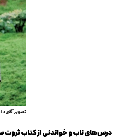
تصویر آقای Konosuke Matsushita
درس‌های ناب و خواندنی از کتاب ثروت س