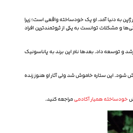
که ماتسوشیتا « با تلفظ Konosuke Matsushita » بنیانگذار برند معروف پاناسونیک است که در سال 1894 در ژاپن به دنیا آمد. او یک خودساخته واقعی است؛ زیرا
‌ها و مشکلات توانست به یکی از ثروتمندترین افراد
را رشد و توسعه داد. بعدها نام این برند به پاناسونیک
آفرینی ژاپن خاموش شود. این ستاره خاموش شد ولی آثار او هنوز زنده
خش
خودساخته همیار آکادمی
مراجعه کنید.