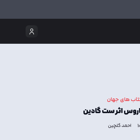
تاب های جهان
اروس اثر ست گادین
احمد گلچین