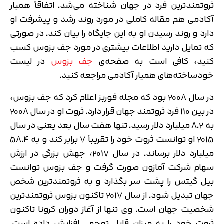
ثروتمندترین فرد در جهان شناخته می‌شد. اتفاقاً همیار
آکادمی هم مقاله کاملی در مورد روند رشد و پیشرفت او
دارد و روند رسیدن او به این جایگاه را بیان کند. در صورتی
که تمایل دارید اطلاعات بیشتری در مورد جف بزوس کسب
کنید، کافی است به صفحه‌ی
جف بزوس
در لیست
خودساخته‌های همیار آکادمی مراجعه کنید.
در سال 2008 بود که مجله فوربز اعلام کرد که جف بزوس،
در بین 110 فرد ثروتمند جهان قرار دارد. ثروت او در سال 2008
به 8.2 میلیارد دلار رسید. تنها هفت سال بعد یعنی در سال
2015 او توانست ثروت خود را تقریباً 7 برابر کند و به 58.4
میلیارد دلار برساند. در سال 2017، جهش بزرگی در ارزش
سهام شرکت آمازون صورت گرفت و جف بزوس توانست
بیل گیتس را پشت سر بگذارد و به ثروتمندترین شخص
جهان تبدیل شود. از سال 2017 تاکنون بزوس ثروتمندترین
شخصیت جهان است. وی تنها از آغاز دوران کرونا تاکنون
ثروت خود را به میزان قابل توجهی افزایش داده است.